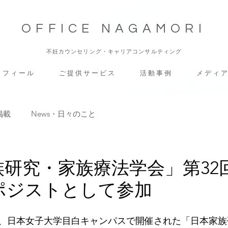
OFFICE NAGAMORI
不妊カウンセリング・キャリアコンサルティング
 フ ィ ー ル
ご 提 供 サ ー ビ ス
活 動 事 例
メ デ ィ ア
掲載
News・日々のこと
族研究・家族療法学会」第32
ポジストとして参加
（土）、日本女子大学目白キャンパスで開催された「日本家