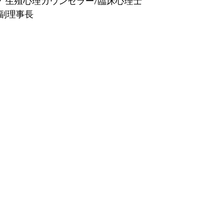
ク 生殖心理カウンセラー/臨床心理士
副理事長