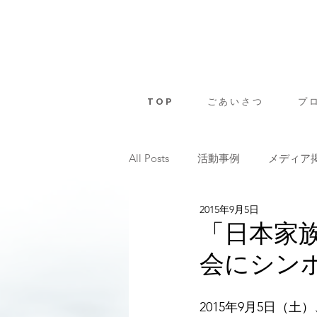
T O P
ご あ い さ つ
プ ロ
All Posts
活動事例
メディア
2015年9月5日
「日本家
会にシン
2015年9月5日