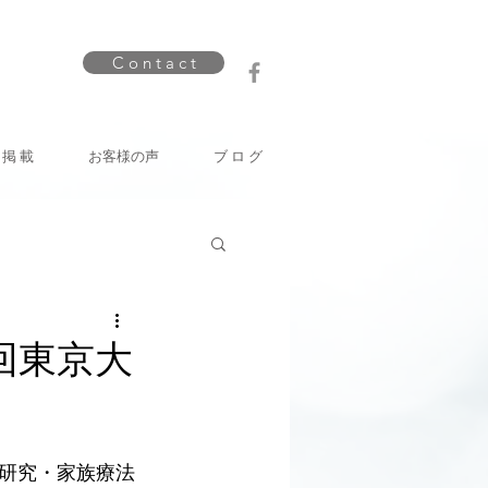
C o n t a c t
 掲 載
お客様の声
ブ ロ グ
回東京大
族研究・家族療法