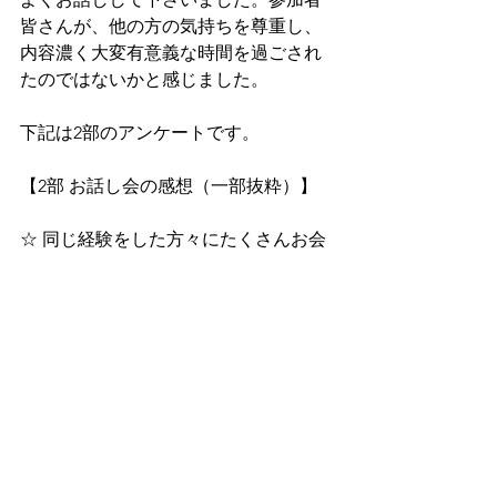
皆さんが、他の方の気持ちを尊重し、
内容濃く大変有意義な時間を過ごされ
たのではないかと感じました。
下記は2部のアンケートです。
【2部 お話し会の感想（一部抜粋）】
☆ 同じ経験をした方々にたくさんお会
いできて嬉しかったです。
☆ 普段ほとんど口にすることのない気
持ちを話したり、いろいろな方のお話
が聴けて、心が落ち着きました。また
機会があれば参加してみたいと思いま
す。
☆ 同じ悩みを抱えていますが、それぞ