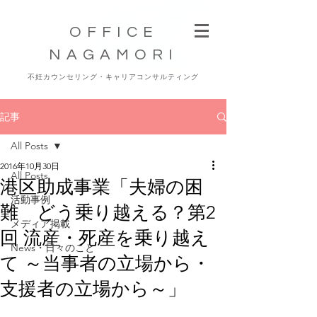
OFFICE
NAGAMORI
不妊カウンセリング・キャリアコンサルティング
記事
All Posts
2016年10月30日
All Posts
港区助成事業「夫婦の困
活動事例
難 どう乗り越える？第2
メディア掲載
回 流産・死産を乗り越え
News・日々のこと
て ～当事者の立場から・
支援者の立場から～」