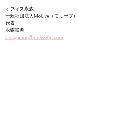
オフィス永森
一般社団法人MoLive（モリーブ）
代表
永森咲希
s.nagamori@molivefor.com
不妊治療
不妊
永森咲希
インタビュー
ポッドキャスト
子なし人生
ボレンズ真由美
FLOW
子どもをあきらめること
自分を受け入れる
MoLive（モリーブ）