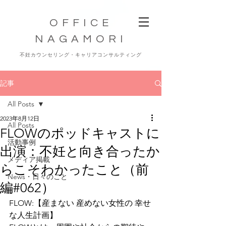
OFFICE
NAGAMORI
不妊カウンセリング・キャリアコンサルティング
記事
All Posts
2023年8月12日
All Posts
FLOWのポッドキャストに
活動事例
出演：不妊と向き合ったか
メディア掲載
らこそわかったこと（前
News・日々のこと
編#062）
FLOW:【産まない 産めない女性の 幸せ
な人生計画】