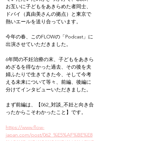
お互いに子どもをあきらめた者同士、
ドバイ（真由美さんの拠点）と東京で
熱いエールを送り合っています。
今年の春、このFLOWの「Podcast」に
出演させていただきました。
6年間の不妊治療の末、子どもをあきら
めざるを得なかった過去、その後を夫
婦ふたりで生きてきた今、そして今考
える未来について等々、前編、後編に
分けてインタビューいただきました。
まず前編は、【062_対談_不妊と向き合
ったからこそわかったこと】です。
https://www.flow-
japan.com/post/062_%E5%AF%BE%E8