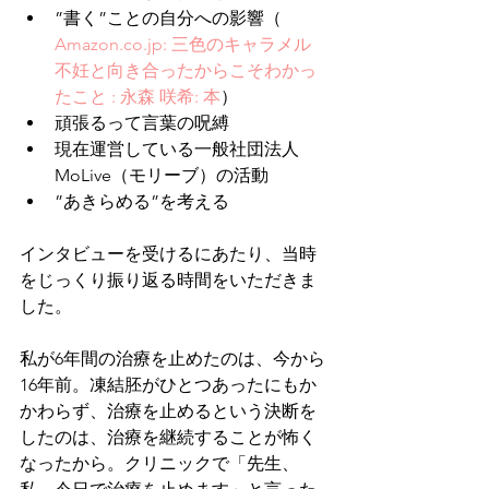
”書く”ことの自分への影響（ 
Amazon.co.jp: 三色のキャラメル 
不妊と向き合ったからこそわかっ
たこと : 永森 咲希: 本
）
頑張るって言葉の呪縛
現在運営している一般社団法人
MoLive（モリーブ）の活動
”あきらめる”を考える
インタビューを受けるにあたり、当時
をじっくり振り返る時間をいただきま
した。
私が6年間の治療を止めたのは、今から
16年前。凍結胚がひとつあったにもか
かわらず、治療を止めるという決断を
したのは、治療を継続することが怖く
なったから。クリニックで「先生、