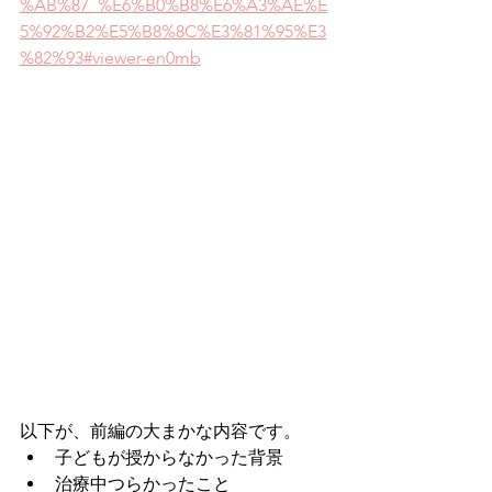
%AB%87_%E6%B0%B8%E6%A3%AE%E
5%92%B2%E5%B8%8C%E3%81%95%E3
%82%93#viewer-en0mb
以下が、前編の大まかな内容です。
子どもが授からなかった背景
治療中つらかったこと